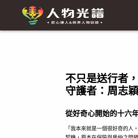
跳
至
主
要
Post
內
navigation
容
不只是送行者
守護者：周志
從好奇心開始的十六
「我本來就是一個很好奇的人
契機，原本在保險與房仲之間