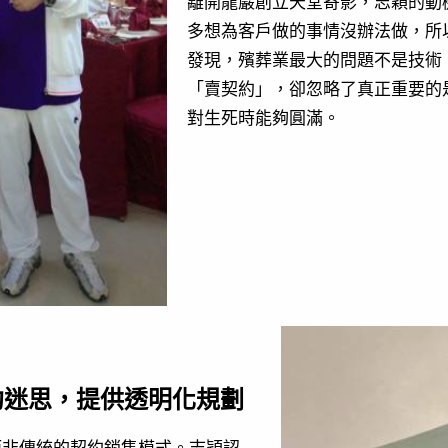
離開龍巖創立天堂寄影，志穎的動
多想為客戶做的事情沒辦法做，所
發現，殯葬業最大的問題不是技術
「賣契約」，卻忽略了真正重要的
對生死時能夠圓滿。
約迷思，提供透明化規劃
而非傳統的契約銷售模式。志穎認