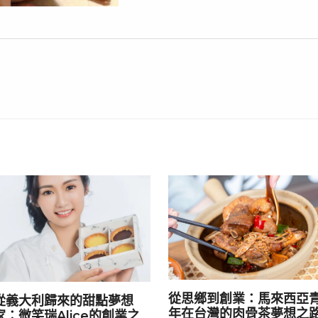
從思鄉到創業：馬來西亞
從義大利歸來的甜點夢想
年在台灣的肉骨茶夢想之
家：微笑瑞Alice的創業之