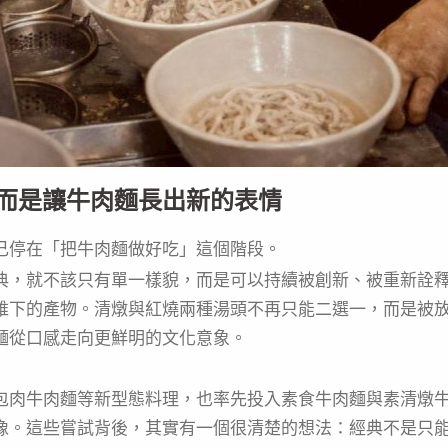
而是讓牛肉麵長出新的表情
己停在「把牛肉麵做好吃」這個階段。
典，就不該只有單一樣貌，而是可以持續被創新、被重新詮
維下的產物。清燉與紅燒兩種湯頭不再只能二選一，而是被
麵從口感走向更鮮明的文化意象。
包肉牛肉麵等新型態料理，也率先投入素食牛肉麵與素清燉
像。這些嘗試背後，其實有一個很清楚的想法：經典不是只