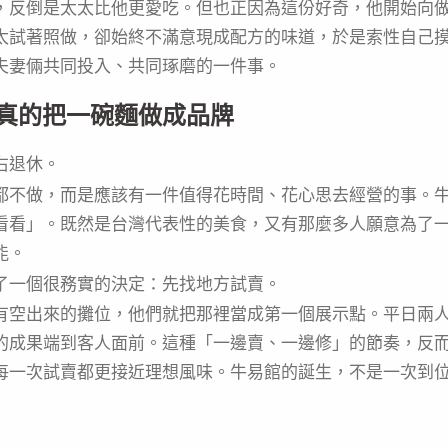
，反倒是太太比他更愛吃。但也正因為這份好奇，他開始向
太試著照做，卻始終不滿意現成配方的味道，於是索性自己
夫妻倆共同投入、共同琢磨的一件事。
真的把一碗麵做成品牌
右退休。
都不做，而是應該有一件值得花時間、花心思去經營的事。
看看」。既然是台灣代表性的美食，又有那麼多人願意為了
能。
了一個很務實的決定：先找地方試賣。
有空出來的攤位，他們就把那裡當成第一個展示點。平日兩
的成果端到客人面前。這種「一邊賣、一邊修」的節奏，反
每一次試賣都更接近理想風味。牛易館的誕生，不是一次到