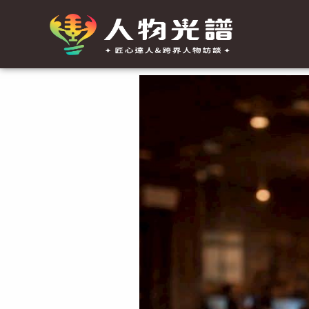
跳
至
主
要
Post
內
navigation
容