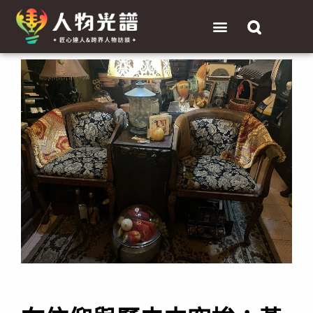
跳
選
至
單
主
Post
要
navigation
內
容