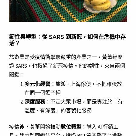
韌性與轉型：從 SARS 到新冠，如何在危機中存
活？
旅遊業是受疫情衝擊最嚴重的產業之一。黃董經歷
過 SARS，也撐過了新冠疫情。他的韌性，來自兩個
關鍵：
多元化經營
：旅遊 + 上海傢俱，不把雞蛋放
在同一個籃子裡
深度服務
：不走大眾市場，而是專注於「有
溫度、有深度」的客製化服務
疫情後，黃董開始推動
數位轉型
：導入 AI 行銷工
具、建立跨國鏈結平台、透過 BNI 等商務平台推動