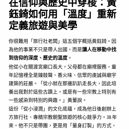
在信仰與歷史中穿梭：黃
鈺錡如何用「溫度」重新
定義旅遊與美學
你很難用「旅行社老闆」這五個字概括黃鈺錡。因
為他的事業不只是帶人出國，而是
讓人在移動中找
到信仰的深度、歷史的溫度
。
他從小在關渡宮廟口長大，父母都在廟裡服務，童
年記憶裡全是鐘鼓聲、香火味、信眾的虔誠與廟宇
建築的莊嚴。「從小就在那邊趴趴走長大，因此培
養出我對於這些古蹟上，或是有一些宗教上特別有
一些感染到特別的興趣。」黃董說。
這份「從小浸潤」的文化底蘊，成為他日後創辦上
方旅行社、專精宗教朝聖旅遊的核心競爭力。38 年
來，他不只是帶團，更是用「量身訂製」的方式，