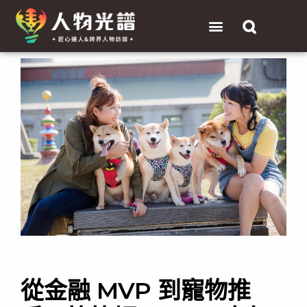
跳
選
至
單
主
Post
要
navigation
內
容
從金融 MVP 到寵物推