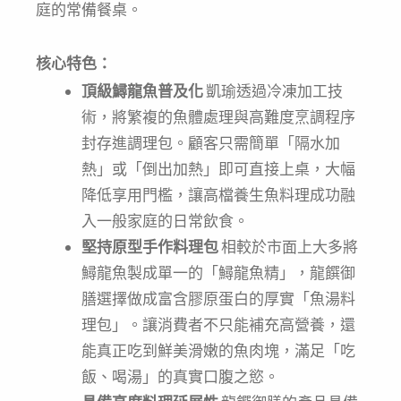
庭的常備餐桌
。
核心特色
：
頂級鱘龍魚普及化
凱瑜透過冷凍加工技
術，將繁複的魚體處理與高難度烹調程序
封存進調理包。顧客只需簡單「隔水加
熱」或「倒出加熱」即可直接上桌，大幅
降低享用門檻，讓高檔養生魚料理成功融
入一般家庭的日常飲食。
堅持原型手作料理包
相較於市面上大多將
鱘龍魚製成單一的「鱘龍魚精」，龍饌御
膳選擇做成富含膠原蛋白的厚實「魚湯料
理包」。讓消費者不只能補充高營養，還
能真正吃到鮮美滑嫩的魚肉塊，滿足「吃
飯、喝湯」的真實口腹之慾。