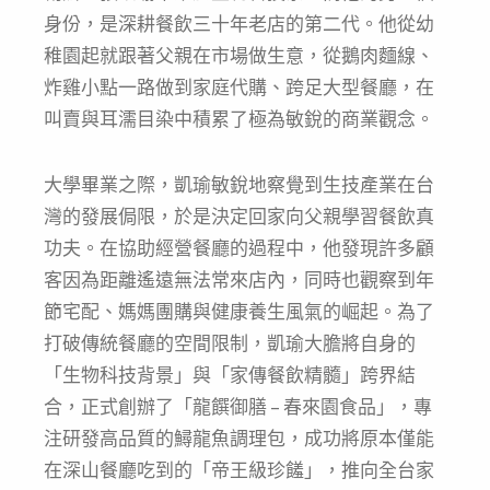
身份，是深耕餐飲三十年老店的第二代
。他從幼
稚園起就跟著父親在市場做生意，從鵝肉麵線、
炸雞小點一路做到家庭代購、跨足大型餐廳，在
叫賣與耳濡目染中積累了極為敏銳的商業觀念
。
大學畢業之際，凱瑜敏銳地察覺到生技產業在台
灣的發展侷限，於是決定回家向父親學習餐飲真
功夫
。在協助經營餐廳的過程中，他發現許多顧
客因為距離遙遠無法常來店內，同時也觀察到年
節宅配、媽媽團購與健康養生風氣的崛起
。為了
打破傳統餐廳的空間限制，凱瑜大膽將自身的
「生物科技背景」與「家傳餐飲精髓」跨界結
合，正式創辦了「龍饌御膳 – 春來園食品」，專
注研發高品質的鱘龍魚調理包
，成功將原本僅能
在深山餐廳吃到的「帝王級珍饈」，推向全台家