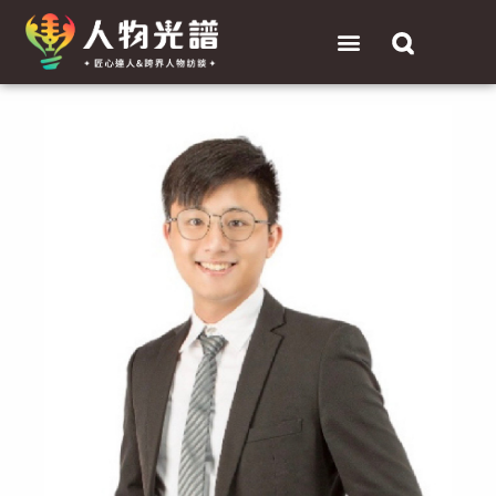
跳
選
至
單
主
Post
要
navigation
內
容