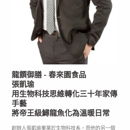
龍饌御膳 - 春來園食品
張凱瑜
用生物科技思維轉化三十年家傳
手藝
將帝王級鱘龍魚化為溫暖日常
創辦人張凱瑜畢業於生物科技系，而他的另一個