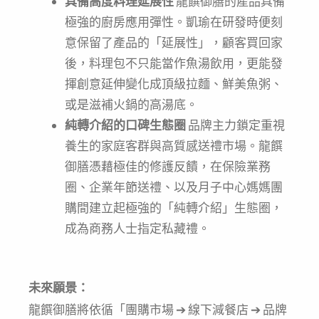
具備高度料理延展性
龍饌御膳的產品具備
極強的廚房應用彈性。凱瑜在研發時便刻
意保留了產品的「延展性」，顧客買回家
後，料理包不只能當作魚湯飲用，更能發
揮創意延伸變化成頂級拉麵、鮮美魚粥、
或是滋補火鍋的高湯底。
純轉介紹的口碑生態圈
品牌主力鎖定重視
養生的家庭客群與高質感送禮市場。龍饌
御膳憑藉極佳的修護反饋，在保險業務
圈、企業年節送禮、以及月子中心媽媽團
購間建立起極強的「純轉介紹」生態圈，
成為商務人士指定私藏禮。
未來願景：
龍饌御膳將依循「團購市場 ➔ 線下減餐店 ➔ 品牌