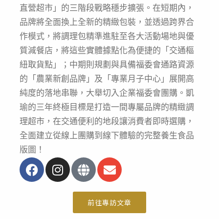
直營超市」的三階段戰略穩步擴張
。在短期內，
品牌將全面換上全新的精緻包裝，並透過跨界合
作模式，將調理包精準進駐至各大活動場地與優
質減餐店，將這些實體據點化為便捷的「交通樞
紐取貨點」
；中期則規劃與具備福委會通路資源
的「農業新創品牌」及「專業月子中心」展開高
純度的落地串聯，大舉切入企業福委會團購
。凱
瑜的三年終極目標是打造一間專屬品牌的精緻調
理超市，在交通便利的地段讓消費者即時選購，
全面建立從線上團購到線下體驗的完整養生食品
版圖
！
F
I
G
E
a
n
l
n
c
s
o
v
e
t
b
e
前往專訪文章
b
a
e
l