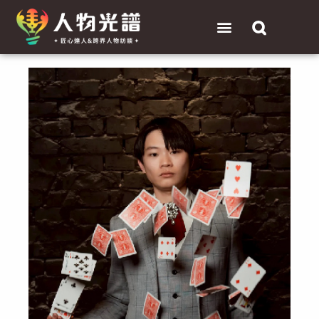
跳
選
至
單
主
Post
要
navigation
內
容