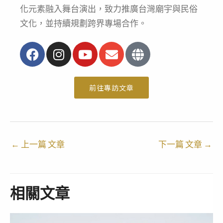
化元素融入舞台演出，致力推廣台灣廟宇與民俗
文化，並持續規劃跨界專場合作。
F
I
Y
E
G
a
n
o
n
l
c
s
u
v
o
e
t
t
e
b
前往專訪文章
b
a
u
l
e
o
g
b
o
o
r
e
p
k
a
e
←
上一篇 文章
m
下一篇 文章
→
相關文章